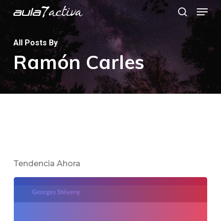
Menu
Skip
search
to
main
All Posts By
Ramón Carles
content
Tendencia Ahora