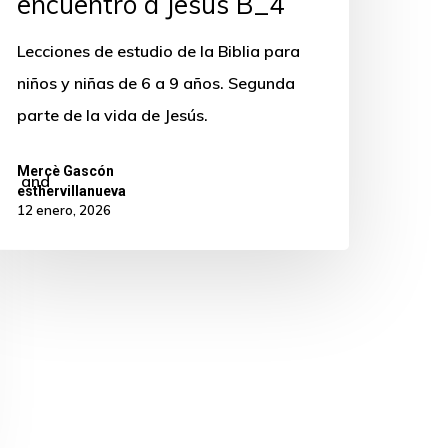
encuentro a Jesús B_4
Lecciones de estudio de la Biblia para
niños y niñas de 6 a 9 años. Segunda
parte de la vida de Jesús.
IwZWRpdCUyMGJ1dHRvbiUyMHRvJTIwY2hhbmdlJTIwdGhpc
Mercè Gascón
and
esthervillanueva
12 enero, 2026