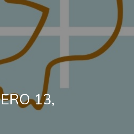
tueña Borque
ERO
13,
DAD
O
EN
EL
ANUEL