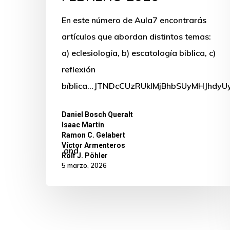
En este número de Aula7 encontrarás
artículos que abordan distintos temas:
a) eclesiología, b) escatología bíblica, c)
reflexión
bíblica...JTNDcCUzRUklMjBhbSUyMHJh
Daniel Bosch Queralt
,
Isaac Martín
,
Ramon C. Gelabert
,
Víctor Armenteros
and
Rolf J. Pöhler
5 marzo, 2026