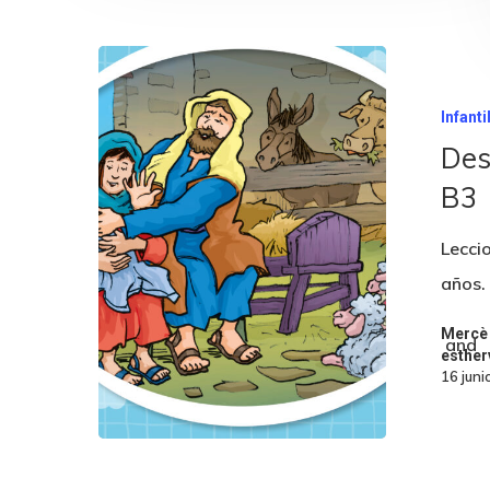
Infanti
Des
B3
Leccio
años.
Mercè
and
esther
16 juni