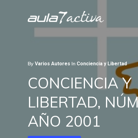
Skip
to
main
content
By
In
Varios Autores
Conciencia y Libertad
Alfred-Félix Vaucher
Mercè Gascón
Secciones
Biblioteca Félix Val
CONCIENCIA
Y
LIBERTAD,
NÚM
UNA
COINCIDENCIA
CELEBRI
AÑO
2001
OLVIDO:
PROVIDENCIA
EL
P.
M