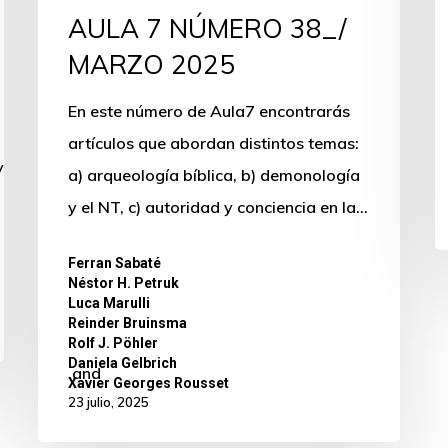
AULA 7 NÚMERO 38_/
MARZO 2025
En este número de Aula7 encontrarás
artículos que abordan distintos temas:
dyUyMGh0bWwlMjBibG9jay4lM0NiciUyRiUzRUNsaWNrJT
a) arqueología bíblica, b) demonología
y el NT, c) autoridad y conciencia en la…
Ferran Sabaté
,
Néstor H. Petruk
,
Luca Marulli
,
Reinder Bruinsma
,
Rolf J. Pöhler
,
Daniela Gelbrich
and
Xavier Georges Rousset
23 julio, 2025