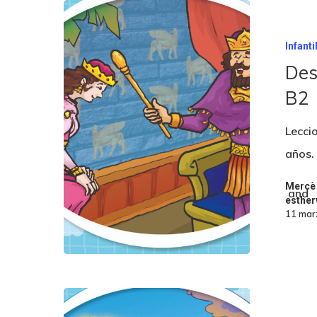
Infanti
Des
B2
Leccio
años.
Mercè
and
esther
11 mar