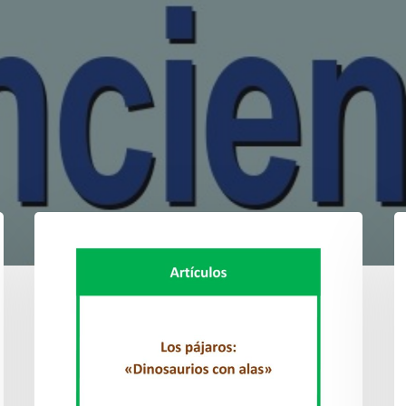
DÍAZ
(1.ª