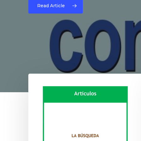
DE
LACUNZA
Y
Read Article
ED.)
Hit enter to search or ESC to close