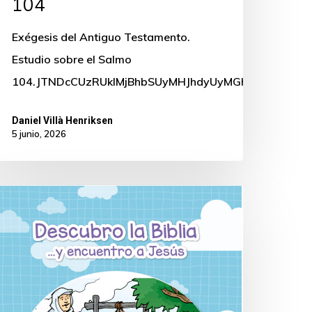
104
Exégesis del Antiguo Testamento.
Estudio sobre el Salmo
104.JTNDcCUzRUklMjBhbSUyMHJhdyUyMGh0bWwlMjB
Daniel Villà Henriksen
5 junio, 2026