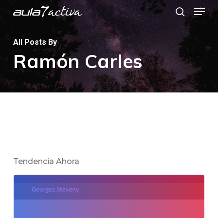
Menu
Skip
search
to
main
All Posts By
Ramón Carles
content
Tendencia Ahora