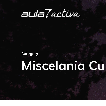
Skip
to
main
content
Category
Miscelania Cu