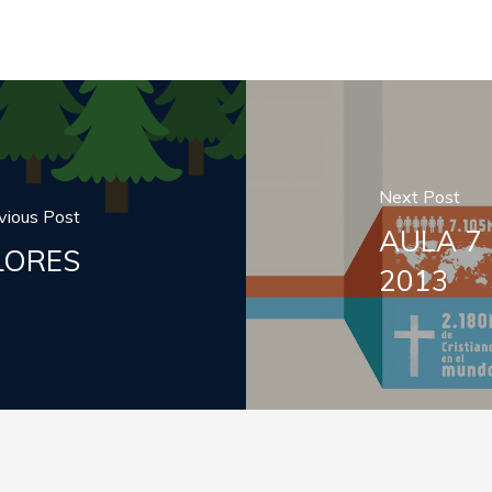
Next Post
vious Post
AULA 7 
LORES
2013