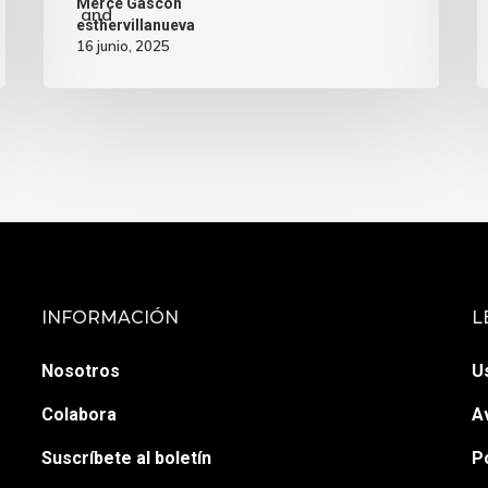
Mercè Gascón
and
esthervillanueva
16 junio, 2025
INFORMACIÓN
L
Nosotros
U
Colabora
A
Suscríbete al boletín
P