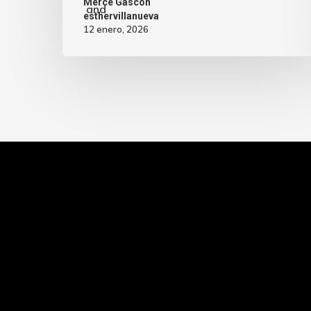
Mercè Gascón
and
esthervillanueva
12 enero, 2026