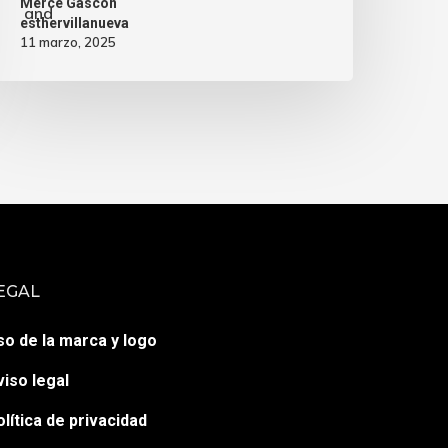
Mercè Gascón
and
esthervillanueva
11 marzo, 2025
EGAL
so de la marca y logo
viso legal
olítica de privacidad