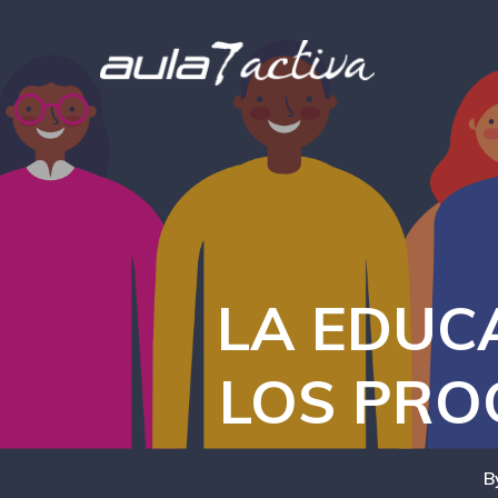
Skip
to
main
content
LA EDUC
LOS PRO
B