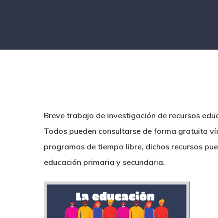
Breve trabajo de investigación de recursos educa
Todos pueden consultarse de forma gratuita vía 
Hit enter to search or ESC to close
programas de tiempo libre, dichos recursos pued
educación primaria y secundaria.