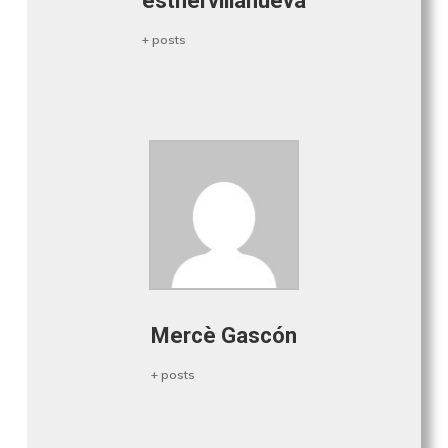
esthervillanueva
+ posts
Mercè Gascón
+ posts