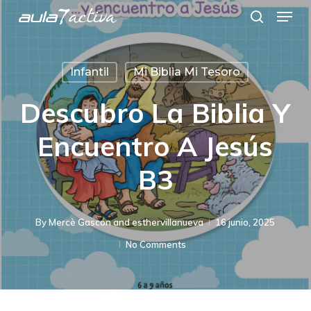
Menu
Skip
search
to
main
Infantil
Mi Biblia Mi Tesoro
content
Descubro La Biblia Y
Encuentro A Jesús
B3
By
Mercè Gascón
and
esthervillanueva
16 junio, 2025
No Comments