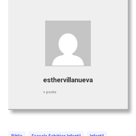
esthervillanueva
+ posts
Biblia
Escuela Sabática Infantil
Infantil