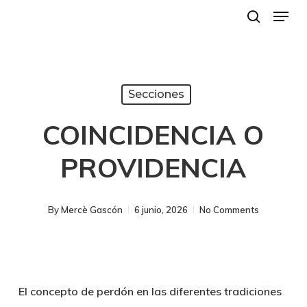
Menu
Skip
search
to
main
content
Secciones
COINCIDENCIA O
PROVIDENCIA
By
Mercè Gascón
6 junio, 2026
No Comments
El concepto de perdón en las diferentes tradiciones