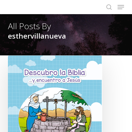
Menu
Skip
to
search
main
All Posts By
content
esthervillanueva