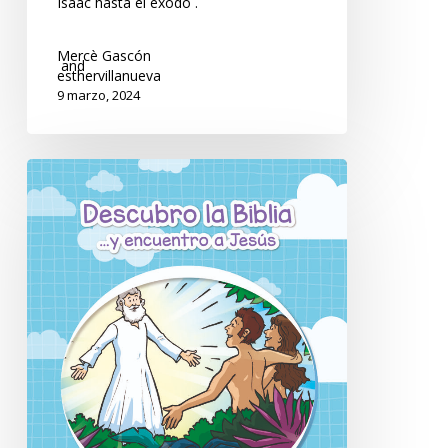
Isaac hasta el éxodo .
Mercè Gascón
and
esthervillanueva
9 marzo, 2024