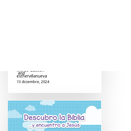
Infantil
Mi Biblia mi tesoro
Descubro la Biblia…y
encuentro a Jesús B_1
Lecciones de estudio de la Biblia para
niños y niñas de 6 a 9 años. Desde
David rey hasta Eliseo.
Mercè Gascón
and
esthervillanueva
13 diciembre, 2024