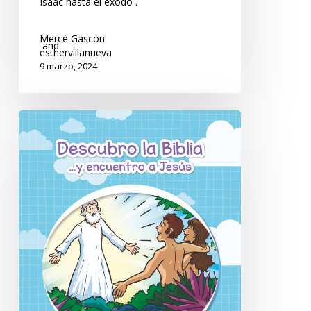
Isaac hasta el éxodo .
Mercè Gascón
and
esthervillanueva
9 marzo, 2024