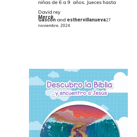
niñas de 6 a 9 años. Jueces hasta
David rey
Mercè
and
Gascón
esthervillanueva
27
noviembre, 2024