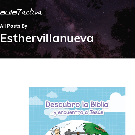
Skip
to
main
All Posts By
Esthervillanueva
content