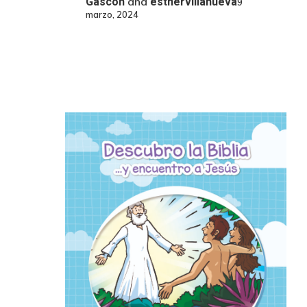
and
Gascón
esthervillanueva
9
marzo, 2024