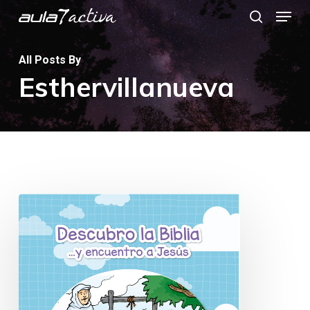
Menu
Skip
search
to
main
All Posts By
Esthervillanueva
content