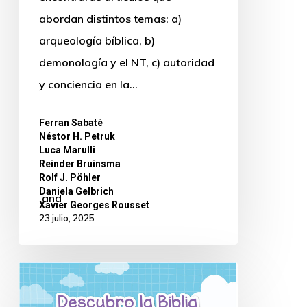
abordan distintos temas: a)
arqueología bíblica, b)
demonología y el NT, c) autoridad
y conciencia en la…
Ferran Sabaté
,
Néstor H. Petruk
,
Luca Marulli
,
Reinder Bruinsma
,
Rolf J. Pöhler
,
Daniela Gelbrich
and
Xavier Georges Rousset
23 julio, 2025