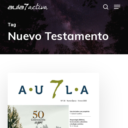
Menu
Skip
search
to
main
Tag
Nuevo Testamento
content