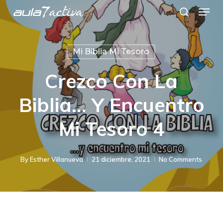
Menu
Skip
search
to
main
Mi Biblia Mi Tesoro
content
Crezco Con La
Biblia… Y Encuentro
Mi Tesoro 4
By
Esther Villanueva
21 diciembre, 2021
No Comments