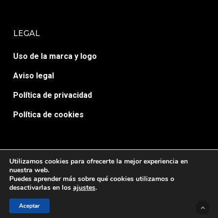
LEGAL
Uso de la marca y logo
Aviso legal
Política de privacidad
Política de cookies
Utilizamos cookies para ofrecerte la mejor experiencia en
nuestra web.
Puedes aprender más sobre qué cookies utilizamos o
© AULA 7 ACTIVA. Desarrollado por
HopeMedia.es
desactivarlas en los
ajustes
.
twitter
facebook
google-
yelp
Aceptar
plus