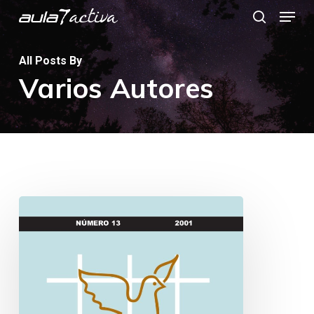
Menu
Skip
search
to
main
All Posts By
Varios Autores
content