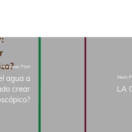
Previous Post
el agua a
Next P
udo crear
LA 
scópico?