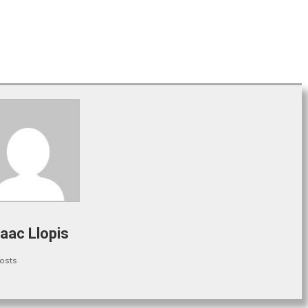
saac Llopis
posts