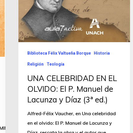
Biblioteca Félix Valtueña Borque
Historia
Religión
Teología
UNA CELEBRIDAD EN EL
OLVIDO: El P. Manuel de
Lacunza y Díaz (3ª ed.)
Alfred-Félix Vaucher, en Una celebridad
en el olvido: El P. Manuel de Lacunza y
HMlM0ElMkYlMkZhcmNoaXZlLm9yZyUyRmVtYmVkJTJGdW5
Díaz, rescata la obra y el autor que