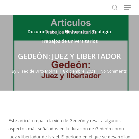
Menu
Skip
to
search
main
content
Documentos
Historia
Teología
Trabajos de universitarios
GEDEÓN: JUEZ Y LIBERTADOR
By
Eliseo de Brito Molina
8 diciembre, 2021
No Comments
Este artículo repasa la vida de Gedeón y resalta algunos
aspectos más señalados en la duración de Gedeón como
Juez y libertador de Israel. El período en el que se desarrollan