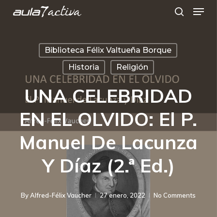
Menu
Skip
search
to
main
Biblioteca Félix Valtueña Borque
content
Historia
Religión
UNA CELEBRIDAD
EN EL OLVIDO: El P.
Manuel De Lacunza
Y Díaz (2.ª Ed.)
By
Alfred-Félix Vaucher
27 enero, 2022
No Comments