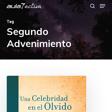
Menu
Skip
search
to
main
Tag
Segundo
content
Advenimiento