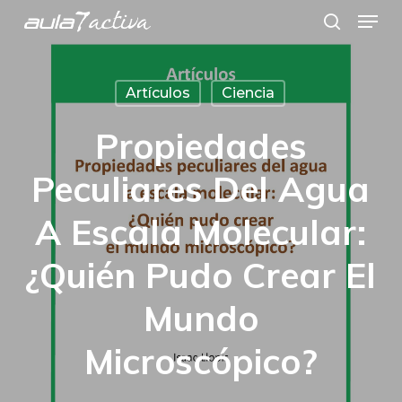
Menu
Skip
search
to
main
Artículos
Ciencia
content
Propiedades
Peculiares Del Agua
A Escala Molecular:
¿Quién Pudo Crear El
Mundo
Microscópico?