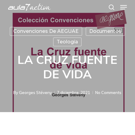
Menu
Skip
search
to
main
Convenciones De AEGUAE
Documentos
content
Teología
LA CRUZ FUENTE
DE VIDA
By
Georges Stéveny
7 diciembre, 2021
No Comments