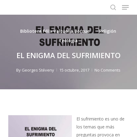
Menu
Skip
to
search
main
content
Biblioteca Félix Valtueña Borque
Religión
Teología
EL ENIGMA DEL SUFRIMIENTO
By
Georges Stéveny
15 octubre, 2017
No Comments
El sufrimiento es uno de
los temas que más
preguntas provoca en