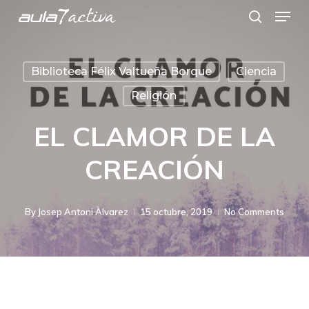
Menu
Skip
search
to
main
Biblioteca Félix Valtueña Borque
Ciencia
content
Religión
EL CLAMOR DE LA
CREACIÓN
By
Josep Antoni Àlvarez
15 octubre, 2019
No Comments