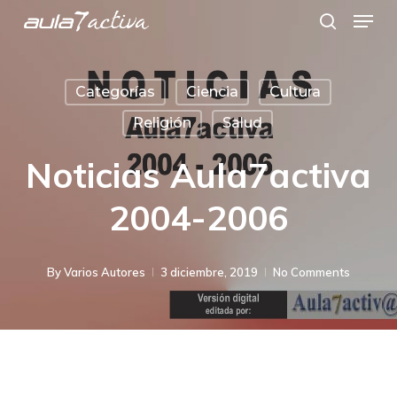
Menu
Skip
search
to
main
Categorías
Ciencia
Cultura
content
Religión
Salud
Noticias Aula7activa
2004-2006
By
Varios Autores
3 diciembre, 2019
No Comments