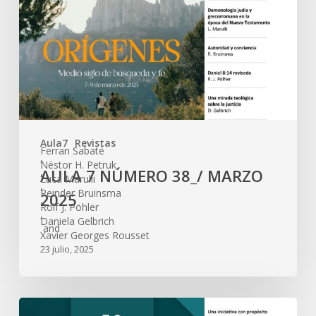
Aula7
Revistas
Ferran Sabaté
,
Néstor H. Petruk
AULA 7 NÚMERO 38_/ MARZO
,
Luca Marulli
,
Reinder Bruinsma
2025
,
Rolf J. Pöhler
,
Daniela Gelbrich
and
Xavier Georges Rousset
23 julio, 2025