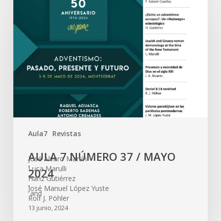
Aula7
Revistas
AULA 7 NÚMERO 37 / MAYO
José Álvaro Martín
,
Luca Marulli
2024
,
Hanz Gutiérrez
,
José Manuel López Yuste
and
Rolf J. Pöhler
13 junio, 2024