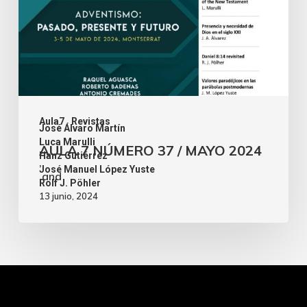
Aula7
Revistas
José Álvaro Martín
,
Luca Marulli
AULA 7 NÚMERO 37 / MAYO 2024
,
Hanz Gutiérrez
,
José Manuel López Yuste
and
Rolf J. Pöhler
13 junio, 2024