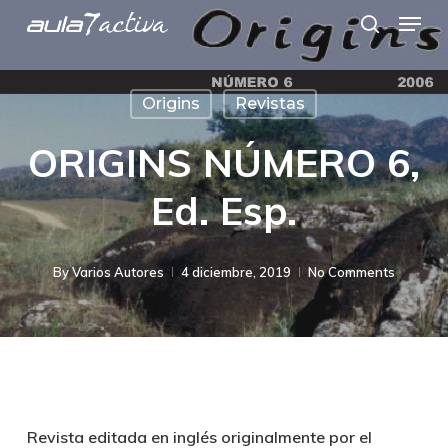
Menu
Skip
search
to
main
Origins
Revistas
content
ORIGINS NÚMERO 6,
Ed. Esp.
By
Varios Autores
4 diciembre, 2019
No Comments
Revista editada en inglés originalmente por el