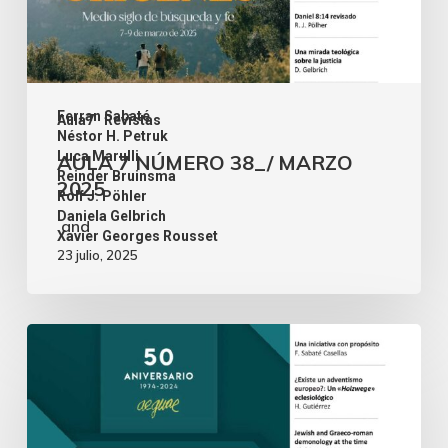
Ferran Sabaté
Aula7
Revistas
,
Néstor H. Petruk
,
Luca Marulli
AULA 7 NÚMERO 38_/ MARZO
,
Reinder Bruinsma
2025
,
Rolf J. Pöhler
,
Daniela Gelbrich
and
Xavier Georges Rousset
23 julio, 2025