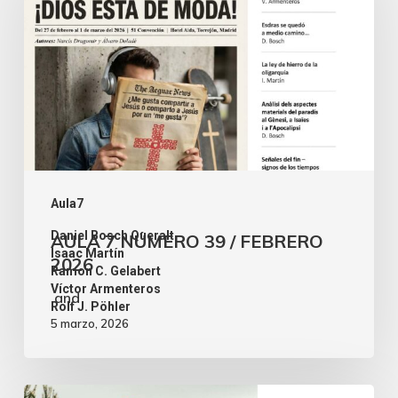
Aula7
Daniel Bosch Queralt
AULA 7 NÚMERO 39 / FEBRERO
,
Isaac Martín
2026
,
Ramon C. Gelabert
,
Víctor Armenteros
and
Rolf J. Pöhler
5 marzo, 2026