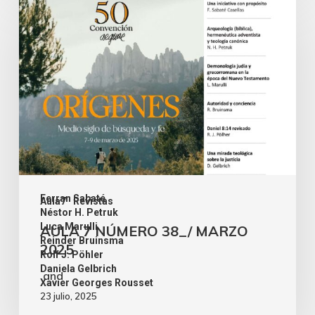
Ferran Sabaté
Aula7
Revistas
,
Néstor H. Petruk
,
Luca Marulli
AULA 7 NÚMERO 38_/ MARZO
,
Reinder Bruinsma
2025
,
Rolf J. Pöhler
,
Daniela Gelbrich
and
Xavier Georges Rousset
23 julio, 2025