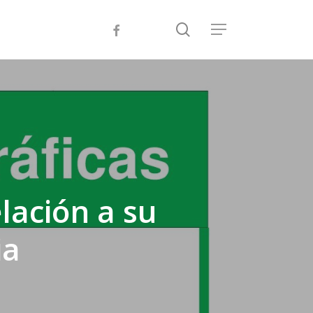
search
facebook
instagram
Menu
lación a su
ia