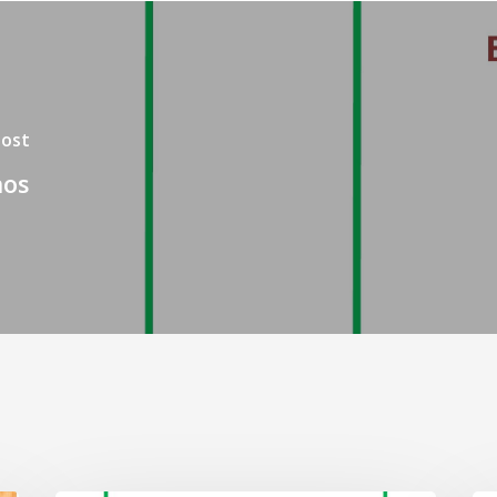
Post
nos