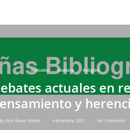
Artículos
Historia
Religión
bates actuales en re
ensamiento y herenc
By
José Álvaro Martín
4 diciembre, 2021
No Comments