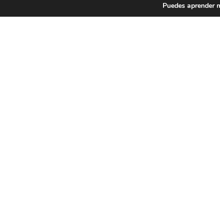
Puedes aprender m
INFORMACIÓN
Nosotros
Colabora
Suscríbete al boletín
Contacto