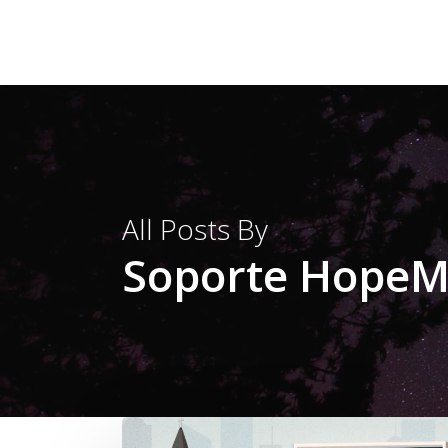
Skip
to
main
content
All Posts By
Soporte HopeM