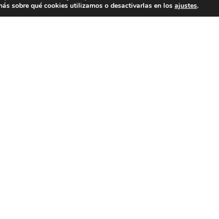
ás sobre qué cookies utilizamos o desactivarlas en los
ajustes
.
LEGAL
Uso de la marca y logo
Aviso legal
Política de privacidad
Política de cookies