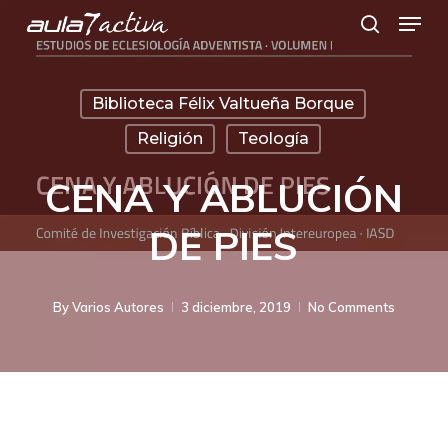
Menu
Skip
search
to
main
Biblioteca Félix Valtueña Borque
content
Religión
Teología
CENA Y ABLUCIÓN
DE PIES
By
Varios Autores
3 diciembre, 2019
No Comments