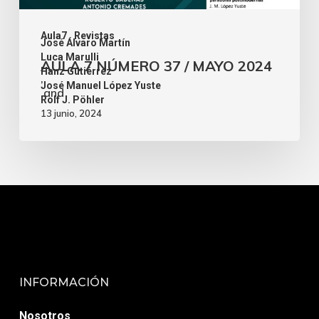
Aula7
Revistas
José Álvaro Martín
,
Luca Marulli
AULA 7 NÚMERO 37 / MAYO 2024
,
Hanz Gutiérrez
,
José Manuel López Yuste
and
Rolf J. Pöhler
13 junio, 2024
INFORMACIÓN
Nosotros