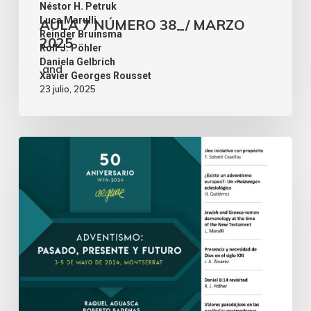
Néstor H. Petruk
,
Luca Marulli
AULA 7 NÚMERO 38_/ MARZO
,
Reinder Bruinsma
2025
,
Rolf J. Pöhler
,
Daniela Gelbrich
and
Xavier Georges Rousset
23 julio, 2025