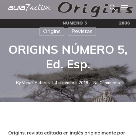
Menu
Skip
search
to
main
Origins
Revistas
content
ORIGINS NÚMERO 5,
Ed. Esp.
By
Varios Autores
4 diciembre, 2019
No Comments
Origins, revista editada en inglés originalmente por