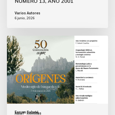
NÚMERO 13, AÑO 2001
Varios Autores
6 junio, 2026
Ferran Sabaté
Aula7
Revistas
,