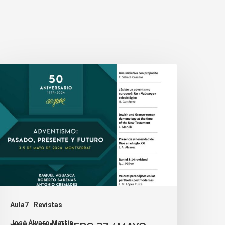
Aula7
Revistas
José Álvaro Martín