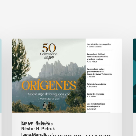
Ferran Sabaté
Aula7
Revistas
,
Néstor H. Petruk
,
Luca Marulli