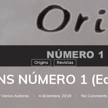
Origins
Revistas
NS NÚMERO 1 (ed.
y
Varios Autores
4 diciembre, 2019
No Comments