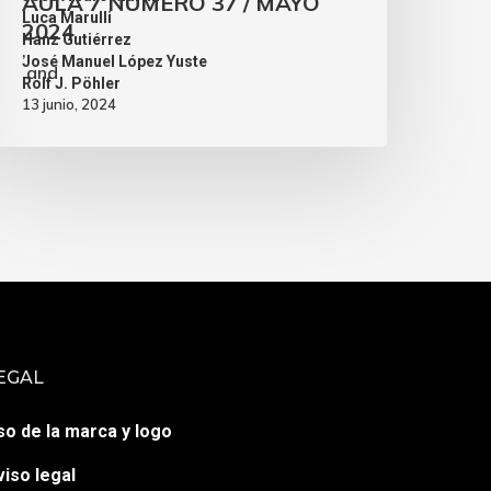
AULA 7 NÚMERO 37 / MAYO
,
Luca Marulli
2024
,
Hanz Gutiérrez
,
José Manuel López Yuste
and
Rolf J. Pöhler
13 junio, 2024
EGAL
so de la marca y logo
viso legal