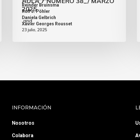
AULA 7 NÚMERO 38_/ MARZO
,
Reinder Bruinsma
2025
,
Rolf J. Pöhler
,
Daniela Gelbrich
and
Xavier Georges Rousset
23 julio, 2025
INFORMACIÓN
L
Nosotros
U
Colabora
A