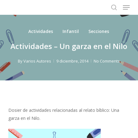
Menu
Skip
to
search
main
content
Actividades
Infantil
Secciones
Actividades – Un garza en el Nilo
By
Varios Autores
9 diciembre, 2014
No Comments
Dosier de actividades relacionadas al relato bíblico: Una
garza en el Nilo.