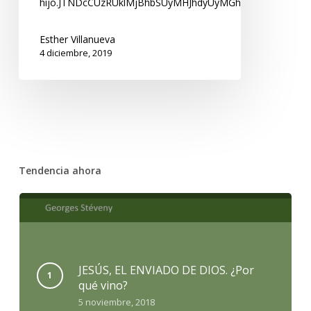
hijo.JTNDcCUzRUklMjBhbSUyMHJhdyUyMGh0bWwlMjBibG
Esther Villanueva
4 diciembre, 2019
Tendencia ahora
JESÚS, EL ENVIADO DE DIOS. ¿Por
qué vino?
5 noviembre, 2018