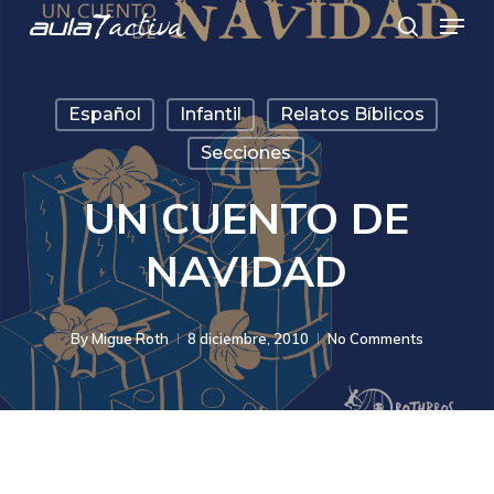
Menu
Skip
search
to
main
Español
Infantil
Relatos Bíblicos
content
Secciones
UN CUENTO DE
NAVIDAD
By
Migue Roth
8 diciembre, 2010
No Comments