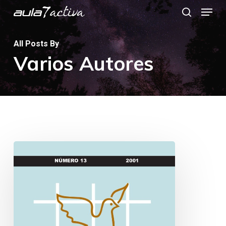
Menu
Skip
search
to
main
All Posts By
Varios Autores
content