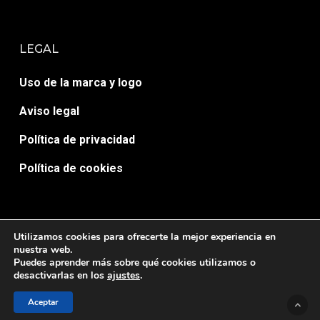
LEGAL
Uso de la marca y logo
Aviso legal
Política de privacidad
Política de cookies
Utilizamos cookies para ofrecerte la mejor experiencia en
nuestra web.
Puedes aprender más sobre qué cookies utilizamos o
© AULA 7 ACTIVA. Desarrollado por
HopeMedia.es
desactivarlas en los
ajustes
.
twitter
facebook
google-
yelp
Aceptar
plus