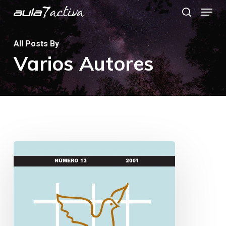
Menu
Skip
search
to
main
All Posts By
Varios Autores
content