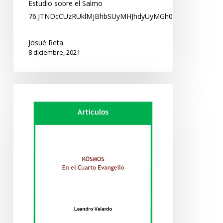
Estudio sobre el Salmo
76.JTNDcCUzRUklMjBhbSUyMHJhdyUyMGh0bWwlMjBibG9j
Josué Reta
8 diciembre, 2021