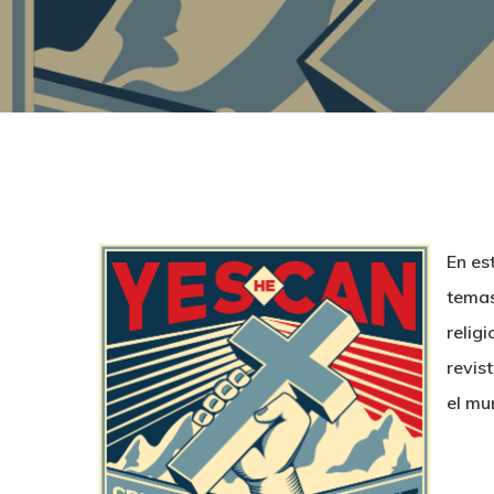
Hit enter to search or ESC to close
En es
temas
relig
revis
el mu