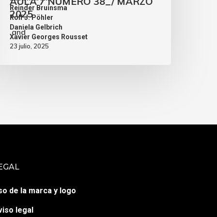
AULA 7 NÚMERO 38_/ MARZO
,
Reinder Bruinsma
2025
,
Rolf J. Pöhler
,
Daniela Gelbrich
and
Xavier Georges Rousset
23 julio, 2025
EGAL
so de la marca y logo
viso legal