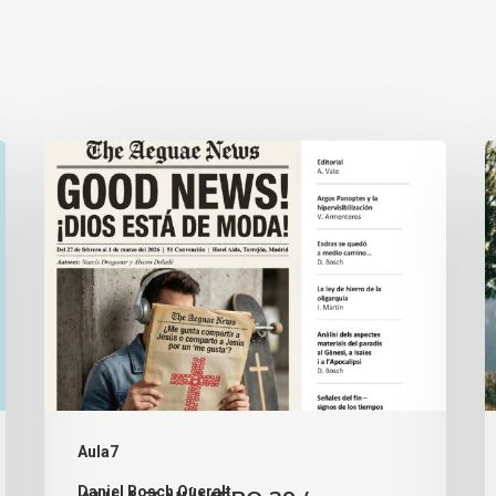
Aula7
Daniel Bosch Queralt