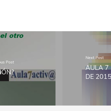
Next Post
ous Post
AULA 7 
IÓN?
DE 201