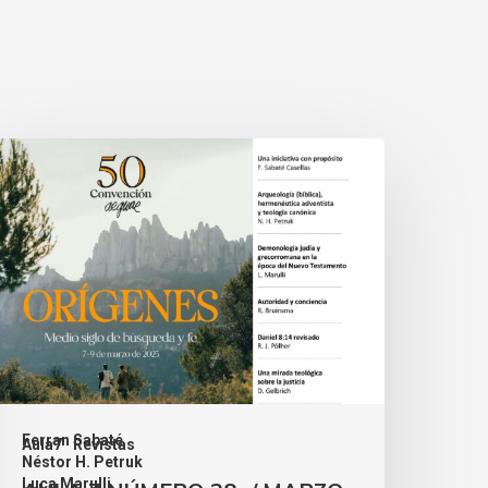
Ferran Sabaté
Aula7
Revistas
,
Néstor H. Petruk
,
Luca Marulli