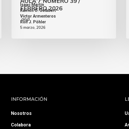
AULA 7 NÚMERO 39 /
,
Isaac Martín
FEBRERO 2026
,
Ramon C. Gelabert
,
Víctor Armenteros
and
Rolf J. Pöhler
5 marzo, 2026
INFORMACIÓN
L
Nosotros
U
Colabora
A