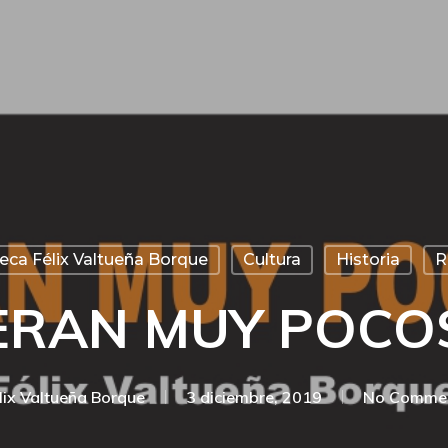
teca Félix Valtueña Borque
Cultura
Historia
R
ERAN MUY POCO
lix Valtueña Borque
3 diciembre, 2019
No Comme