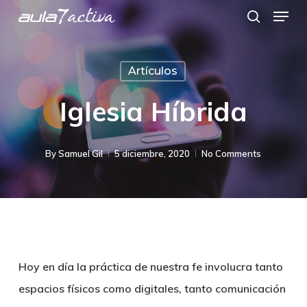
Menu
Skip
search
to
main
Artículos
content
Iglesia Híbrida
By
Samuel Gil
5 diciembre, 2020
No Comments
Hoy en día la práctica de nuestra fe involucra tanto
espacios físicos como digitales, tanto comunicación