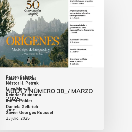
Ferran Sabaté
Aula7
Revistas
,
Néstor H. Petruk
,
Luca Marulli
AULA 7 NÚMERO 38_/ MARZO
,
Reinder Bruinsma
2025
,
Rolf J. Pöhler
,
Daniela Gelbrich
and
Xavier Georges Rousset
23 julio, 2025