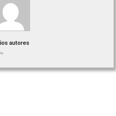
ios autores
sts