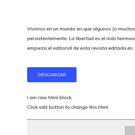
Vivimos en un mundo en que algunos (o muchos
persistentemente. La libertad es el más hermoso
empieza el editorial de esta revista editada en
Hit enter to search or ESC to close
DESCARGAR
I am raw html block.
Click edit button to change this html