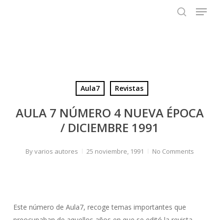
Menu
Skip
to
search
main
content
Aula7
Revistas
AULA 7 NÚMERO 4 NUEVA ÉPOCA
/ DICIEMBRE 1991
By
varios autores
25 noviembre, 1991
No Comments
Este número de Aula7, recoge temas importantes que
preocupaban de aquellos años en que se editó la revista