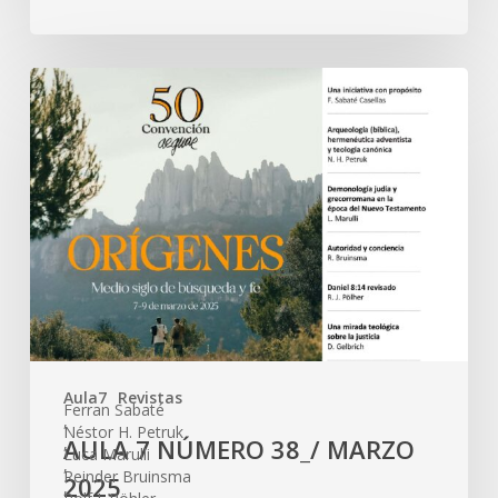
Aula7
Revistas
Ferran Sabaté
,
Néstor H. Petruk
AULA 7 NÚMERO 38_/ MARZO
,
Luca Marulli
,
Reinder Bruinsma
2025
,